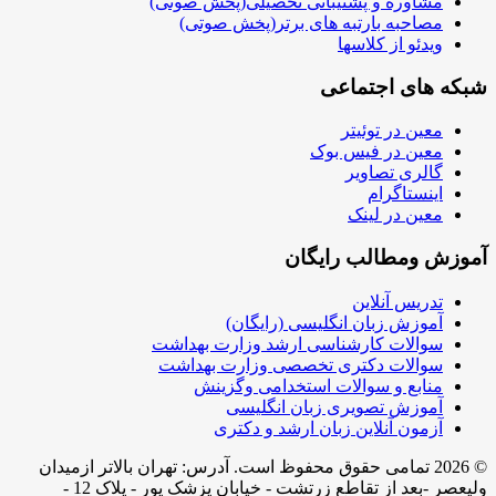
مشاوره و پشتیبانی تحصیلی(پخش صوتی)
مصاحبه بارتبه های برتر(پخش صوتی)
ویدئو از کلاسها
شبکه های اجتماعی
معین در توئیتر
معین در فیس بوک
گالری تصاویر
اینستاگرام
معین در لینک
آموزش ومطالب رایگان
تدریس آنلاین
آموزش زبان انگلیسی (رایگان)
سوالات کارشناسی ارشد وزارت بهداشت
سوالات دکتری تخصصی وزارت بهداشت
منابع و سوالات استخدامی وگزینش
آموزش تصویری زبان انگلیسی
آزمون آنلاین زبان ارشد و دکتری
© 2026 تمامی حقوق محفوظ است. آدرس:‌ تهران بالاتر ازمیدان
ولیعصر -بعد از تقاطع زرتشت - خیابان پزشک پور - پلاک 12 -