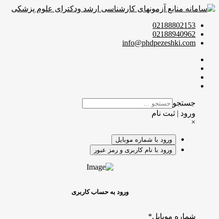
02188802153
02188940962
info@phdpezeshki.com
جستجو
ورود | ثبت نام
×
ورود با شماره موبایل
ورود با نام کاربری و رمز عبور
ورود به حساب کاربری
شماره موبایل
*