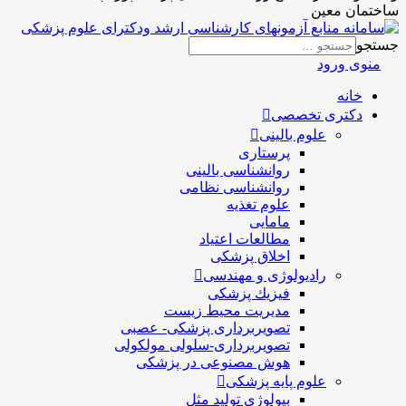
ساختمان معین
جستجو
منوی ورود
خانه
دکتری تخصصی
علوم بالینی
پرستاری
روانشناسی بالینی
روانشناسی نظامی
علوم تغذیه
مامایی
مطالعات اعتیاد
اخلاق پزشکی
رادیولوژی و مهندسی
فيزيك پزشکی
مدیریت محیط زیست
تصویربرداری پزشکی- عصبی
تصویربرداری-سلولی مولکولی
هوش مصنوعی در پزشکی
علوم پایه پزشکی
بیولوژی تولید مثل