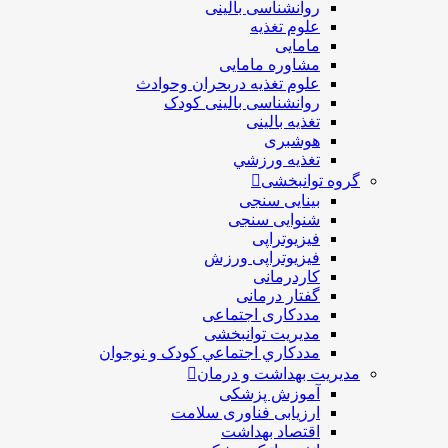
روانشناسی بالینی
علوم تغذیه
مامایی
مشاوره مامایی
علوم تغذیه دربحران وحوادث
روانشناسی بالینی کودک
تغذیه بالینی
هوشبری
تغذيه ورزشي
گروه توانبخشی
بینایی سنجی
شنوایی سنجی
فیزیوتراپی
فیزیوتراپی ورزش
کاردرمانی
گفتار درمانی
مددکاری اجتماعی
مديريت توانبخشی
مددکاري اجتماعي کودک و نوجوان
مدیریت بهداشت و درمان
آموزش پزشکی
ارزیابی فناوری سلامت
اقتصاد بهداشت