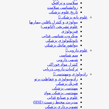
سلامت و ترافیک
روانشناسی سلامت
تاریخ علوم پزشکی
علوم پایه پزشکی
بیولوژی و کنترل ناقلین بیماریها
علوم تشریحی (آناتومی)
فیزیولوژی
ميكروب شناسی غذایی
نانوتکنولوژی پزشکی
بيوانفورماتيك پزشكي
علوم دارویی
سم شناسی
شیمی دارویی
کنترل مواد خوراکی
ترکیبات دارویی دریایی
رادیولوژی ومهندسی
رادیوبیولوژی و حفاظت پرتو
فيزيك پزشکی
مهندسی پزشکی
مهندسی پزشکی مواد
علوم و صنايع غذایی
مدیریت محیط زیست (HSE)
تصویربرداری پزشکی