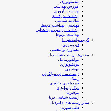
اپیدمیولوژی
آموزش بهداشت
بهداشت باروری
بهداشت حرفه ای
سالمند شناسی
مهندسی بهداشت محيط
بهداشت و ایمنی مواد غذایی
بهداشت پرتوها
گروه توانبخشی
فیزیوتراپی
مشاوره توانبخشی
مجموعه زیست شناسی
بیوانفورماتیک
بیوتکنولوژی
بیوشیمی
زیست سلولی مولکولی
ژنتیک
فیزیولوژی جانوری
میکروبیولوژی
بيوفيزيك
زیست شناسی دریا
سایر رشته های دکتری
طب سوزنی