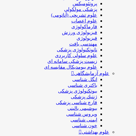
پروتئومیکس
پزشکی مولکولی
علوم تشریحی (آناتومی)
علوم اعصاب
فارماکولوژی
فیزیولوژی ورزش
فیزیولوژی
مهندسی بافت
نانوتکنولوژی پزشکی
علوم سلولی کاربردی
زیست پزشکی سامانه ای
علوم بیومدیکال مقایسه ای
علوم آزمایشگاهی
انگل شناسی
باکتری شناسی
بیوتکنولوژی پزشکی
ژنتيك پزشکی
قارچ شناسی پزشكی
بیوشیمی بالینی
ویروس شناسی
ایمنی شناسی
خون شناسی
علوم بهداشتی