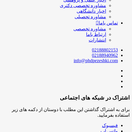
مشاوره تخصصی دکتری
اخبار دانشگاهی
مشاوره تحصیلی
تماس باما
مشاوره تخصصی
ارتباط باما
انتشارات
02188802153
02188940962
info@phdpezeshki.com
اشتراک در شبکه های اجتماعی
برای به اشتراک گذاشتن این مطلب با دوستان از دکمه های زیر
استفاده بفرمایید.
فیسبوک
واتس اپ