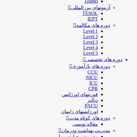
Tolimo
آزمونهای بین المللی
TESOL
IEPT
دوره های مکالمه
Level 1
Level 2
Level 3
Level 4
Level 5
دوره های تخصصی
دوره های بازآموزی
CCU
NICU
ICU
CPR
فوریتهای اورژانس
دیالیز
PACU
اورژانسهای زایمان
دوره های کوتاه مدت
مقاله نویسی
مدیریت بهداشت ودرمان
مديريت رضايت بيمار