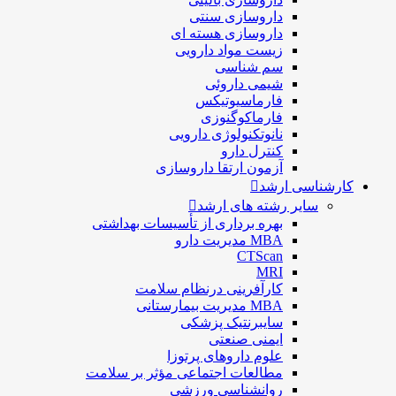
داروسازی سنتی
داروسازی هسته ای
زیست مواد دارویی
سم شناسی
شيمی داروئی
فارماسيوتيكس
فارماكوگنوزی
نانوتکنولوژی دارویی
كنترل دارو
آزمون ارتقا داروسازی
کارشناسی ارشد
سایر رشته های ارشد
بهره برداری از تأسیسات بهداشتی
MBA مدیریت دارو
CTScan
MRI
کارآفرینی درنظام سلامت
MBA مدیریت بیمارستانی
سایبرنتیک پزشکی
ایمنی صنعتی
علوم داروهای پرتوزا
مطالعات اجتماعی مؤثر بر سلامت
روانشناسی ورزشی