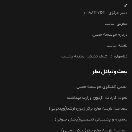
">
دفتر مرکزی : 02188940962
معرفی اساتید
درباره موسسه معین
نقشه سایت
کلاسهای در شرف تشکیل ونکته وتست
بحث وتبادل نظر
انجمن گفتگوی موسسه معین
نمونه کارنامه آزمون وزارت بهداشت
مصاحبه بارتبه های برترآزمون ارشد(ویدئویی)
مشاوره و پشتیبانی تحصیلی(پخش صوتی)
مصاحبه بارتبه های برتر(پخش صوتی)