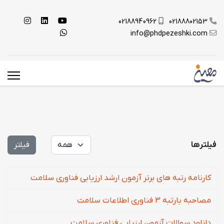
02188940962
02188802153
info@phdpezeshki.com
نمایش #
فیلترها
فیلتر
کارنامه رتبه های برتر آزمون ارشد ارزیابی فناوری سلامت
مصاحبه بارتبه 3 فناوری اطلاعات سلامت
دانلود سوالات آزمون ارزیابی فناوری سلامت