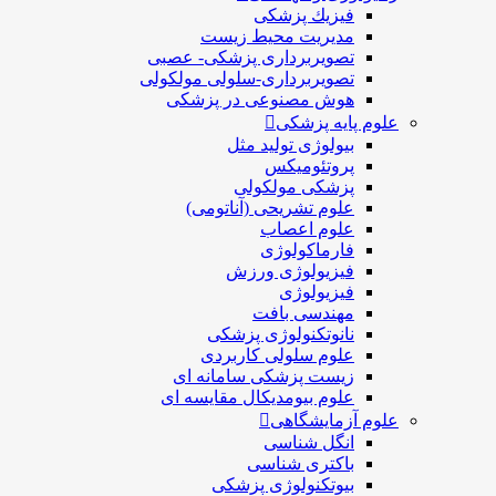
فيزيك پزشکی
مدیریت محیط زیست
تصویربرداری پزشکی- عصبی
تصویربرداری-سلولی مولکولی
هوش مصنوعی در پزشکی
علوم پایه پزشکی
بیولوژی تولید مثل
پروتئومیکس
پزشکی مولکولی
علوم تشریحی (آناتومی)
علوم اعصاب
فارماکولوژی
فیزیولوژی ورزش
فیزیولوژی
مهندسی بافت
نانوتکنولوژی پزشکی
علوم سلولی کاربردی
زیست پزشکی سامانه ای
علوم بیومدیکال مقایسه ای
علوم آزمایشگاهی
انگل شناسی
باکتری شناسی
بیوتکنولوژی پزشکی