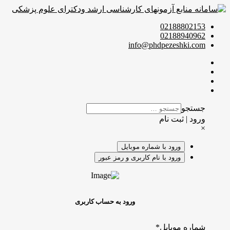
02188802153
02188940962
info@phdpezeshki.com
جستجو
ورود | ثبت نام
×
ورود با شماره موبایل
ورود با نام کاربری و رمز عبور
ورود به حساب کاربری
شماره موبایل
*