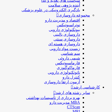
سیاست های تغذیه و غذا
آینده پژوهی سلامت
یادگیری الکترونیکی در علوم پزشکی
مجموعه داروسازی
اقتصاد و مديريت دارو
نوتراسیوتیکس
بيوتكنولوژی دارویی
داروسازی بالينی
داروسازی سنتی
داروسازی هسته ای
زیست مواد دارویی
سم شناسی
شيمی داروئی
فارماسيوتيكس
فارماكوگنوزی
نانوتکنولوژی دارویی
كنترل دارو
آزمون ارتقا داروسازی
کارشناسی ارشد
سایر رشته های ارشد
بهره برداری از تأسیسات بهداشتی
MBA مدیریت دارو
CTScan
MRI