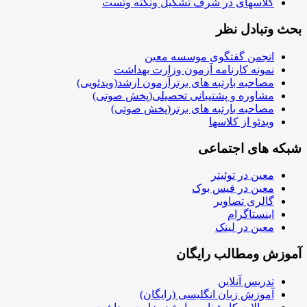
کلاسهای در شرف تشکیل ونکته وتست
بحث وتبادل نظر
انجمن گفتگوی موسسه معین
نمونه کارنامه آزمون وزارت بهداشت
مصاحبه بارتبه های برترآزمون ارشد(ویدئویی)
مشاوره و پشتیبانی تحصیلی(پخش صوتی)
مصاحبه بارتبه های برتر(پخش صوتی)
ویدئو از کلاسها
شبکه های اجتماعی
معین در توئیتر
معین در فیس بوک
گالری تصاویر
اینستاگرام
معین در لینک
آموزش ومطالب رایگان
تدریس آنلاین
آموزش زبان انگلیسی (رایگان)