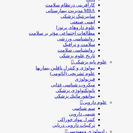
کارآفرینی درنظام سلامت
MBA مدیریت بیمارستانی
سایبرنتیک پزشکی
ایمنی صنعتی
علوم داروهای پرتوزا
مطالعات اجتماعی مؤثر بر سلامت
روانشناسی ورزشی
سلامت و ترافیک
روانشناسی سلامت
تاریخ علوم پزشکی
علوم پایه پزشکی
بیولوژی و کنترل ناقلین بیماریها
علوم تشریحی (آناتومی)
فیزیولوژی
ميكروب شناسی غذایی
نانوتکنولوژی پزشکی
بيوانفورماتيك پزشكي
علوم دارویی
سم شناسی
شیمی دارویی
کنترل مواد خوراکی
ترکیبات دارویی دریایی
رادیولوژی ومهندسی