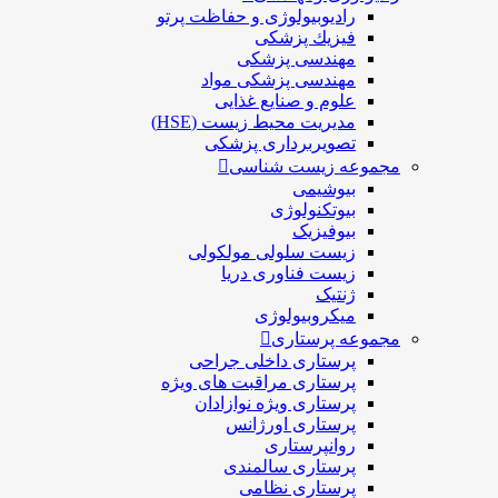
رادیوبیولوژی و حفاظت پرتو
فيزيك پزشکی
مهندسی پزشکی
مهندسی پزشکی مواد
علوم و صنايع غذایی
مدیریت محیط زیست (HSE)
تصویربرداری پزشکی
مجموعه زیست شناسی
بیوشیمی
بیوتکنولوژی
بیوفیزیک
زیست سلولی مولکولی
زیست فناوری دریا
ژنتیک
میکروبیولوژی
مجموعه پرستاری
پرستاری داخلی جراحی
پرستاری مراقبت های ويژه
پرستاری ويژه نوازادان
پرستاری اورژانس
روانپرستاری
پرستاری سالمندی
پرستاری نظامی