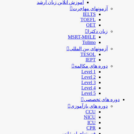
آموزش آنلاین زبان ارشد
آزمونهای مهاجرت
IELTS
TOEFL
OET
زبان دکترا
MSRT-MHLE
Tolimo
آزمونهای بین المللی
TESOL
IEPT
دوره های مکالمه
Level 1
Level 2
Level 3
Level 4
Level 5
دوره های تخصصی
دوره های بازآموزی
CCU
NICU
ICU
CPR
فوریتهای اورژانس