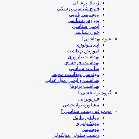
ژنتيك پزشکی
قارچ شناسی پزشكی
بیوشیمی بالینی
ویروس شناسی
ایمنی شناسی
خون شناسی
علوم بهداشتی
اپیدمیولوژی
آموزش بهداشت
بهداشت باروری
بهداشت حرفه ای
سالمند شناسی
مهندسی بهداشت محيط
بهداشت و ایمنی مواد غذایی
بهداشت پرتوها
گروه توانبخشی
فیزیوتراپی
مشاوره توانبخشی
مجموعه زیست شناسی
بیوانفورماتیک
بیوتکنولوژی
بیوشیمی
زیست سلولی مولکولی