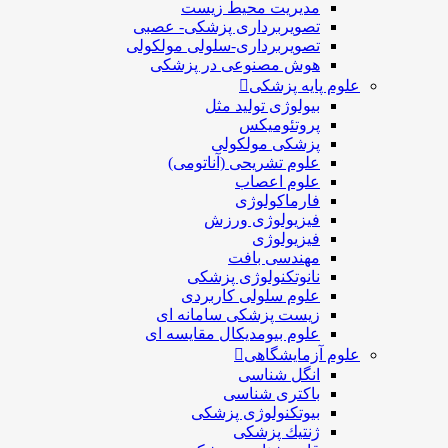
مدیریت محیط زیست
تصویربرداری پزشکی- عصبی
تصویربرداری-سلولی مولکولی
هوش مصنوعی در پزشکی
علوم پایه پزشکی
بیولوژی تولید مثل
پروتئومیکس
پزشکی مولکولی
علوم تشریحی (آناتومی)
علوم اعصاب
فارماکولوژی
فیزیولوژی ورزش
فیزیولوژی
مهندسی بافت
نانوتکنولوژی پزشکی
علوم سلولی کاربردی
زیست پزشکی سامانه ای
علوم بیومدیکال مقایسه ای
علوم آزمایشگاهی
انگل شناسی
باکتری شناسی
بیوتکنولوژی پزشکی
ژنتيك پزشکی