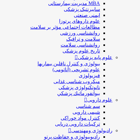
MBA مدیریت بیمارستانی
سایبرنتیک پزشکی
ایمنی صنعتی
علوم داروهای پرتوزا
مطالعات اجتماعی مؤثر بر سلامت
روانشناسی ورزشی
سلامت و ترافیک
روانشناسی سلامت
تاریخ علوم پزشکی
علوم پایه پزشکی
بیولوژی و کنترل ناقلین بیماریها
علوم تشریحی (آناتومی)
فیزیولوژی
ميكروب شناسی غذایی
نانوتکنولوژی پزشکی
بيوانفورماتيك پزشكي
علوم دارویی
سم شناسی
شیمی دارویی
کنترل مواد خوراکی
ترکیبات دارویی دریایی
رادیولوژی ومهندسی
رادیوبیولوژی و حفاظت پرتو