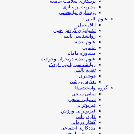
پرستاری سلامت جامعه
مدیریت پرستاری
پرستاری توانبخشی
علوم بالینی
اتاق عمل
تکنولوژی گردش خون
روانشناسی بالینی
علوم تغذیه
مامایی
مشاوره مامایی
علوم تغذیه دربحران وحوادث
روانشناسی بالینی کودک
تغذیه بالینی
هوشبری
تغذيه ورزشي
گروه توانبخشی
بینایی سنجی
شنوایی سنجی
فیزیوتراپی
فیزیوتراپی ورزش
کاردرمانی
گفتار درمانی
مددکاری اجتماعی
مديريت توانبخشی