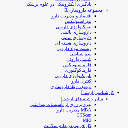
یادگیری الکترونیکی در علوم پزشکی
مجموعه داروسازی
اقتصاد و مديريت دارو
نوتراسیوتیکس
بيوتكنولوژی دارویی
داروسازی بالينی
داروسازی سنتی
داروسازی هسته ای
زیست مواد دارویی
سم شناسی
شيمی داروئی
فارماسيوتيكس
فارماكوگنوزی
نانوتکنولوژی دارویی
كنترل دارو
آزمون ارتقا داروسازی
کارشناسی ارشد
سایر رشته های ارشد
بهره برداری از تأسیسات بهداشتی
MBA مدیریت دارو
CTScan
MRI
کارآفرینی درنظام سلامت