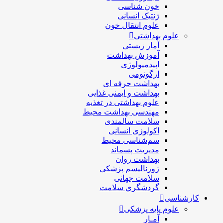
خون شناسی
ژنتیک انسانی
علوم انتقال خون
علوم بهداشتی
آمار زیستی
آموزش بهداشت
اپیدمیولوژی
ارگونومی
بهداشت حرفه ای
بهداشت و ایمنی غذایی
علوم بهداشتی در تغذیه
مهندسی بهداشت محيط
سلامت سالمندی
اکولوژی انسانی
سم‌شناسی محیط
مدیریت پسماند
بهداشت روان
ژورنالیسم پزشکی
سلامت جهانی
گردشگري سلامت
کارشناسی
علوم پایه پزشکی
آمـار