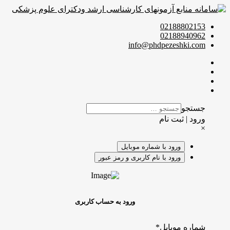
02188802153
02188940962
info@phdpezeshki.com
جستجو
ورود | ثبت نام
×
ورود با شماره موبایل
ورود با نام کاربری و رمز عبور
ورود به حساب کاربری
شماره موبایل
*