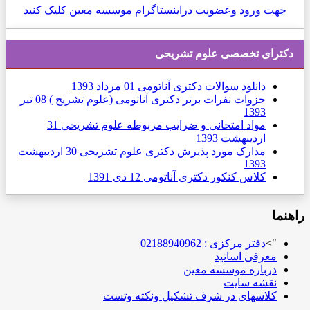
جهت ورود وعضویت دراینستاگرام موسسه معین کلیک کنید
دكترای تخصصی علوم تشریحی
دانلود سوالات دکتری آناتومی
01 مرداد 1393
جزوات نفرات برتر دکتری آناتومی (علوم تشریح )
08 تیر
1393
مواد امتحانی و ضرایب مربوطه علوم تشریحی
31
ارديبهشت 1393
مدارک مورد پذیرش دکتری علوم تشریحی
30 ارديبهشت
1393
کلاس کنکور دکتری آناتومی
12 دی 1391
راهنما
">
دفتر مرکزی : 02188940962
معرفی اساتید
درباره موسسه معین
نقشه سایت
کلاسهای در شرف تشکیل ونکته وتست