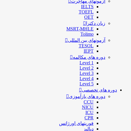
آزمونهای مهاجرت
IELTS
TOEFL
OET
زبان دکترا
MSRT-MHLE
Tolimo
آزمونهای بین المللی
TESOL
IEPT
دوره های مکالمه
Level 1
Level 2
Level 3
Level 4
Level 5
دوره های تخصصی
دوره های بازآموزی
CCU
NICU
ICU
CPR
فوریتهای اورژانس
دیالیز