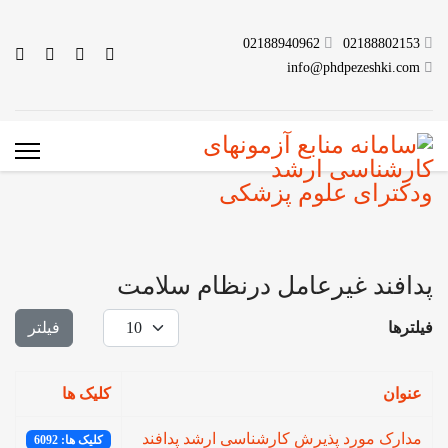
02188940962
02188802153
info@phdpezeshki.com
پدافند غیرعامل درنظام سلامت
نمایش #
فیلترها
فیلتر
عنوان
کلیک ها
مدارک مورد پذیرش کارشناسی ارشد پدافند
کلیک ها: 6092