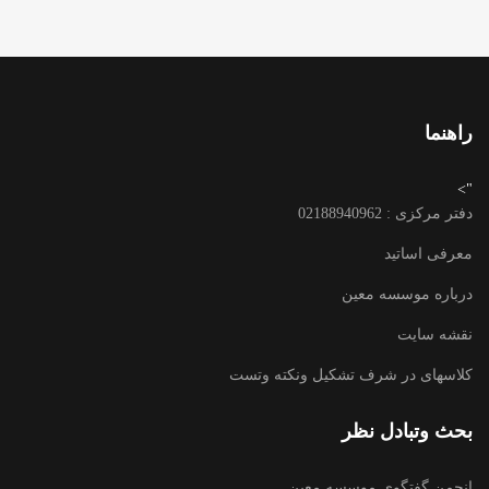
راهنما
">
دفتر مرکزی : 02188940962
معرفی اساتید
درباره موسسه معین
نقشه سایت
کلاسهای در شرف تشکیل ونکته وتست
بحث وتبادل نظر
انجمن گفتگوی موسسه معین