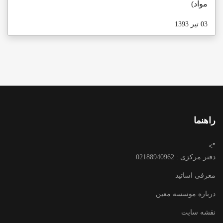
مواد)
03 تیر 1393
راهنما
">
دفتر مرکزی : 02188940962
معرفی اساتید
درباره موسسه معین
نقشه سایت