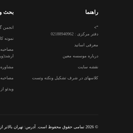
راهنما
بحث وت
">
انجمن گ
دفتر مرکزی : 02188940962
نمونه کا
معرفی اساتید
مصاحبه ب
درباره موسسه معین
ارشد(وید
نقشه سایت
مشاوره 
کلاسهای در شرف تشکیل ونکته وتست
مصاحبه 
ویدئو از 
© 2026 تمامی حقوق محفوظ است. آدرس:‌ تهران بالاتر ازمیدان ولیعصر -بعد از تقاطع زرتشت - خیابان پزشک پور - پلاک 12 - ساختمان معین