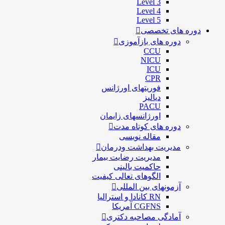
Level 3
Level 4
Level 5
دوره های تخصصی
دوره های بازآموزی
CCU
NICU
ICU
CPR
فوریتهای اورژانس
دیالیز
PACU
اورژانسهای زایمان
دوره های کوتاه مدت
مقاله نویسی
مدیریت بهداشت ودرمان
مديريت رضايت بيمار
حاكميت بالينی
الگوهای تعالی کيفيت
آزمونهای بین المللی
RN کانادا و استرالیا
CGFNS آمریکا
آمادگی مصاحبه دکتری