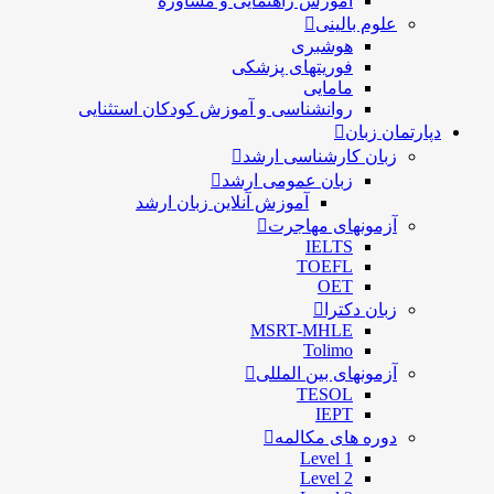
آموزش راهنمایی و مشاوره
علوم بالینی
هوشبری
فوریتهای پزشکی
مامایی
روانشناسی و آموزش کودکان استثنایی
دپارتمان زبان
زبان کارشناسی ارشد
زبان عمومی ارشد
آموزش آنلاین زبان ارشد
آزمونهای مهاجرت
IELTS
TOEFL
OET
زبان دکترا
MSRT-MHLE
Tolimo
آزمونهای بین المللی
TESOL
IEPT
دوره های مکالمه
Level 1
Level 2