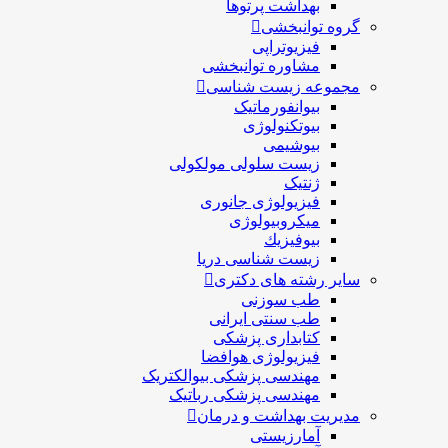
بهداشت پرتوها
گروه توانبخشی
فیزیوتراپی
مشاوره توانبخشی
مجموعه زیست شناسی
بیوانفورماتیک
بیوتکنولوژی
بیوشیمی
زیست سلولی مولکولی
ژنتیک
فیزیولوژی جانوری
میکروبیولوژی
بيوفيزيك
زیست شناسی دریا
سایر رشته های دکتری
طب سوزنی
طب سنتی ایرانی
کتابداری پزشکی
فیزیولوژی هوافضا
مهندسی پزشکی بیوالکتریک
مهندسی پزشکی رباتیک
مدیریت بهداشت و درمان
آمارزیستی