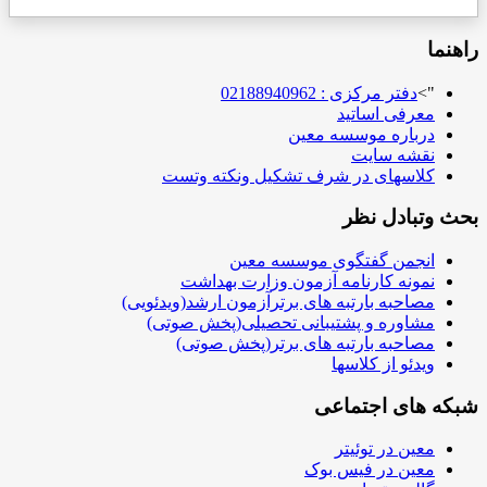
راهنما
">
دفتر مرکزی : 02188940962
معرفی اساتید
درباره موسسه معین
نقشه سایت
کلاسهای در شرف تشکیل ونکته وتست
بحث وتبادل نظر
انجمن گفتگوی موسسه معین
نمونه کارنامه آزمون وزارت بهداشت
مصاحبه بارتبه های برترآزمون ارشد(ویدئویی)
مشاوره و پشتیبانی تحصیلی(پخش صوتی)
مصاحبه بارتبه های برتر(پخش صوتی)
ویدئو از کلاسها
شبکه های اجتماعی
معین در توئیتر
معین در فیس بوک