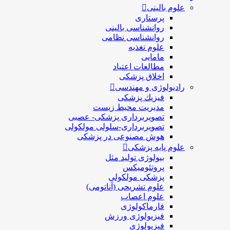
علوم بالینی
پرستاری
روانشناسی بالینی
روانشناسی نظامی
علوم تغذیه
مامایی
مطالعات اعتیاد
اخلاق پزشکی
رادیولوژی و مهندسی
فيزيك پزشکی
مدیریت محیط زیست
تصویربرداری پزشکی- عصبی
تصویربرداری-سلولی مولکولی
هوش مصنوعی در پزشکی
علوم پایه پزشکی
بیولوژی تولید مثل
پروتئومیکس
پزشکی مولکولی
علوم تشریحی (آناتومی)
علوم اعصاب
فارماکولوژی
فیزیولوژی ورزش
فیزیولوژی