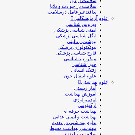
سلامت از دور
سلامت در حوادث و بلایا
پدافندغیرعامل درسلامت
علوم آزمایشگاهی
ویروس شناسی
ایمنی شناسی پزشكی
انگل شناسی پزشکی
بیوشیمی بالینی
بیوتکنولوژی پزشکی
قارچ شناسی پزشکی
ميكروب شناسی
خون شناسی
ژنتیک انسانی
علوم انتقال خون
علوم بهداشتی
آمار زیستی
آموزش بهداشت
اپیدمیولوژی
ارگونومی
بهداشت حرفه ای
بهداشت و ایمنی غذایی
علوم بهداشتی در تغذیه
مهندسی بهداشت محيط
سلامت سالمندی