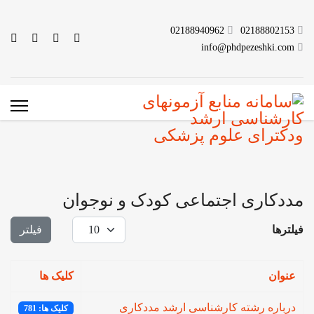
02188940962
02188802153
info@phdpezeshki.com
مددکاری اجتماعی کودک و نوجوان
نمایش #
فیلترها
فیلتر
عنوان
کلیک ها
درباره رشته کارشناسی ارشد مددکاری
کلیک ها: 781