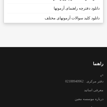
دانلود دفترچه راهنمای آزمونها
دانلود کلید سوالات آزمونهای مختلف
راهنما
">
دفتر مرکزی : 02188940962
معرفی اساتید
درباره موسسه معین