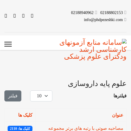
02188940962
02188802153
info@phdpezeshki.com
علوم پایه داروسازی
نمایش #
فیلترها
فیلتر
عنوان
کلیک ها
مصاحبه صوتی با رتبه های برتر مجموعه
کلیک ها: 2110