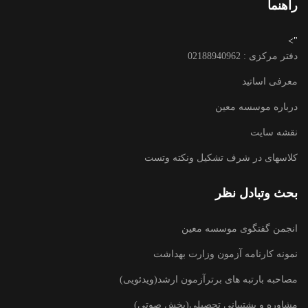
راهنما
">
دفتر مرکزی : 02188940962
معرفی اساتید
درباره موسسه معین
نقشه سایت
کلاسهای در شرف تشکیل ونکته وتست
بحث وتبادل نظر
انجمن گفتگوی موسسه معین
نمونه کارنامه آزمون وزارت بهداشت
مصاحبه بارتبه های برترآزمون ارشد(ویدئویی)
مشاوره و پشتیبانی تحصیلی(پخش صوتی)