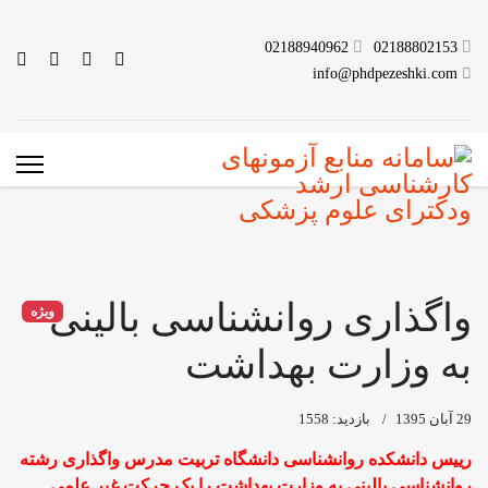
02188940962
02188802153
info@phdpezeshki.com
واگذاری روانشناسی بالینی
ویژه
به وزارت بهداشت
29 آبان 1395
بازدید: 1558
رییس دانشکده روانشناسی دانشگاه تربیت مدرس واگذاری رشته
روانشناسی بالینی به وزارت بهداشت را یک حرکت غیر علمی