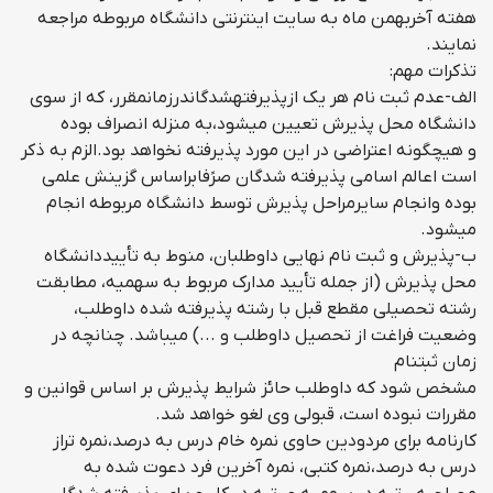
هفته آخربهمن ماه به سايت اينترنتي دانشگاه مربوطه مراجعه
نمايند.
تذکرات مهم:
الف-عدم ثبت نام هر يك ازپذيرفتهشدگاندرزمانمقرر، كه از سوي
دانشگاه محل پذيرش تعيين ميشود،به منزله انصراف بوده
و هيچگونه اعتراضي در اين مورد پذيرفته نخواهد بود.الزم به ذكر
است اعالم اسامي پذيرفته شدگان صرًفابراساس گزينش علمي
بوده وانجام سايرمراحل پذيرش توسط دانشگاه مربوطه انجام
ميشود.
ب-پذيرش و ثبت نام نهايي داوطلبان، منوط به تأييددانشگاه
محل پذيرش (از جمله تأييد مدارک مربوط به سهميه، مطابقت
رشته تحصيلي مقطع قبل با رشته پذيرفته شده داوطلب،
وضعيت فراغت از تحصيل داوطلب و ...) ميباشد. چنانچه در
زمان ثبتنام
مشخص شود كه داوطلب حائز شرايط پذيرش بر اساس قوانين و
مقررات نبوده است، قبولي وي لغو خواهد شد.
كارنامه براي مردودين حاوي نمره خام درس به درصد،نمره تراز
درس به درصد،نمره كتبي، نمره آخرين فرد دعوت شده به