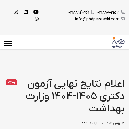
02188940962
02188802153
info@phdpezeshki.com
اعلام نتایج نهایی آزمون
ویژه
دکتری ۱۴۰۵-۱۴۰۴ وزارت
بهداشت
21 بهمن 1404
بازدید: 449