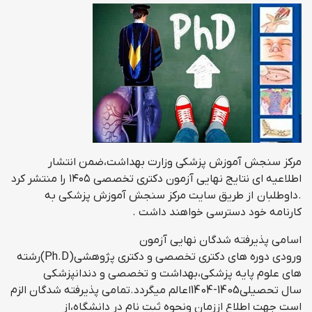
مرکز سنجش آموزش پزشکی وزارت بهداشت،ضمن انتشار
اطلاعیه ای نتایج نهایی آزمون دکتری تخصصی ۱۴۰۵ را منتشر کرد
.داوطلبان از طریق سایت مرکز سنجش آموزش پزشكی به
کارنامه خود دسترسی خواهند داشت .
اسامي پذيرفته شدگان نهايي آزمون
ورودي دوره هاي دكتري تخصصي و دكتري پژوهشي(Ph.D)رشته
هاي علوم پايه پزشكي،بهداشت و تخصصي و دندانپزشكي
سال تحصيلي1405-1404اعالم ميگردد.تمامي پذيرفته شدگان الزم
است جهت اطلاع اززمان ونحوه ثبت نام در دانشگاه،از