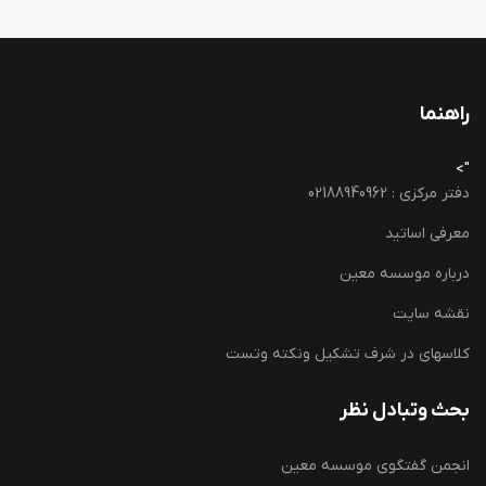
راهنما
">
دفتر مرکزی : 02188940962
معرفی اساتید
درباره موسسه معین
نقشه سایت
کلاسهای در شرف تشکیل ونکته وتست
بحث وتبادل نظر
انجمن گفتگوی موسسه معین