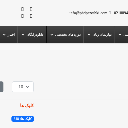
info@phdpezeshki.com
0218894
سی
دپارتمان زبان
دوره های تخصصی
دانلودرایگان
اخبار
نمایش #
کلیک ها
کلیک ها: 818