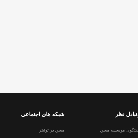
بادل نظر
شبکه های اجتماعی
فتگوی موسسه معین
معین در توئیتر