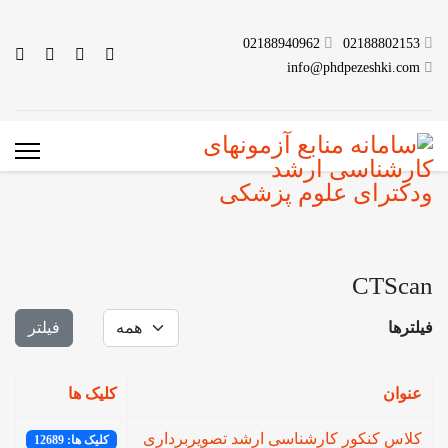
02188940962
02188802153
info@phdpezeshki.com
CTScan
نمایش #
فیلترها
فیلتر
عنوان
کلیک ها
کلاس کنکور کارشناسی ارشد تصویربرداری
کلیک ها: 12689