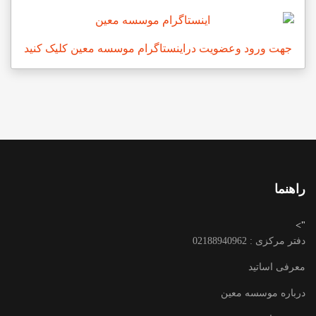
جهت ورود وعضویت دراینستاگرام موسسه معین کلیک کنید
راهنما
">
دفتر مرکزی : 02188940962
معرفی اساتید
درباره موسسه معین