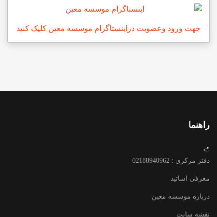
جهت ورود وعضویت دراینستاگرام موسسه معین کلیک کنید
راهنما
">
دفتر مرکزی : 02188940962
معرفی اساتید
درباره موسسه معین
نقشه سایت