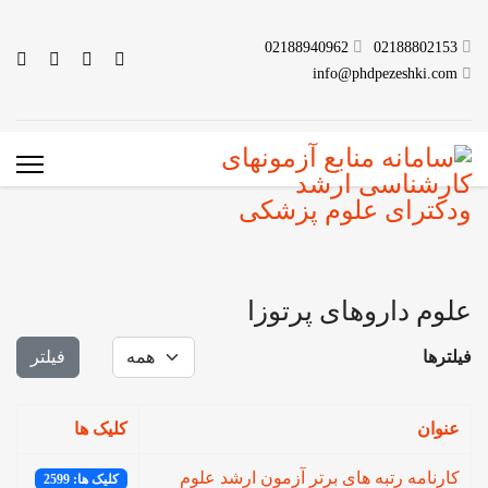
02188940962
02188802153
info@phdpezeshki.com
علوم داروهای پرتوزا
نمایش #
فیلترها
فیلتر
عنوان
کلیک ها
کارنامه رتبه های برتر آزمون ارشد علوم
کلیک ها: 2599